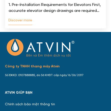
1. Pre-Installation Requirements for Elevators First,
accurate elevator design drawings are required
Elevator design drawings must fully depict the
Discover more
locations and dimensions...
Công ty TNHH thang máy Atvin
Số ĐKKD: 0107888885, do Sở KHĐT cấp ngày 16/06/2017
ATVIN GIÚP BẠN
Chính sách bảo mật thông tin