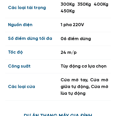
mà khách hàng cảm nhận được
300Kg 350Kg 400Kg
Các loại tải trọng
450Kg
Atvin cam kết đem đến cho quý khách hàng chất
lượng dịch vụ đáng tin cậy nhất:
Nguồn điện
1 pha 220V
Tư vấn kịp thời: 3 giờ là thời gian phản hồi các
phương án cho khách hàng
Số điểm dừng tối đa
06 điểm dừng
Thông tin chuẩn xác: duy nhất 1 lần thông báo, Atvin
Tốc độ
24 m/p
sẽ thực hiện đúng cam kết
Không bỏ sót: các dịch vụ được thực hiện đúng
Công suất
Tùy động cơ lựa chọn
theo hợp đồng
Cửa mở tay, Cửa mở
Các loại cửa
giữa tự động, Cửa mở
lùa tự động