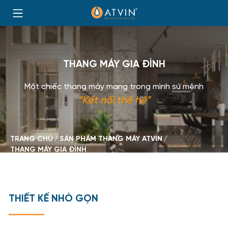
Skip
to
Trang
content
chủ
THANG MÁY GIA ĐÌNH
Một chiếc thang máy mang trong mình sứ mệnh
“Kết nối thế hệ”
BROWSE:
TRANG CHỦ
SẢN PHẨM THANG MÁY ATVIN
THANG MÁY GIA ĐÌNH
THIẾT KẾ NHỎ GỌN