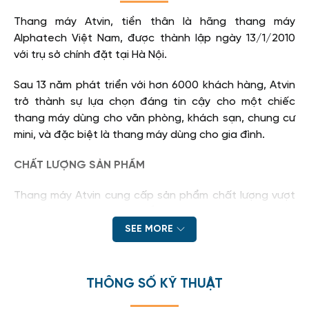
Thang máy Atvin, tiền thân là hãng thang máy
Alphatech Việt Nam, được thành lập ngày 13/1/2010
với trụ sở chính đặt tại Hà Nội.
Sau 13 năm phát triển với hơn 6000 khách hàng, Atvin
trở thành sự lựa chọn đáng tin cậy cho một chiếc
thang máy dùng cho văn phòng, khách sạn, chung cư
mini, và đặc biệt là thang máy dùng cho gia đình.
CHẤT LƯỢNG SẢN PHẨM
Thang máy Atvin cung cấp sản phẩm chất lượng vượt
trội: Bền bỉ theo thời gian, Êm ái trên mọi hành trình, An
toàn trong những chuyến đi, Dịch vụ xuất sắc. Đạt
SEE MORE
được những tiêu chí đó chính là nhờ những tiêu chuẩn
nghiêm ngặt trong từng hoạt động.
THÔNG SỐ KỸ THUẬT
Atvin kiểm soát chặt chẽ về chất lượng linh kiện,
thiết bị nhập khẩu, đảm bảo nguồn gốc xuất xứ rõ