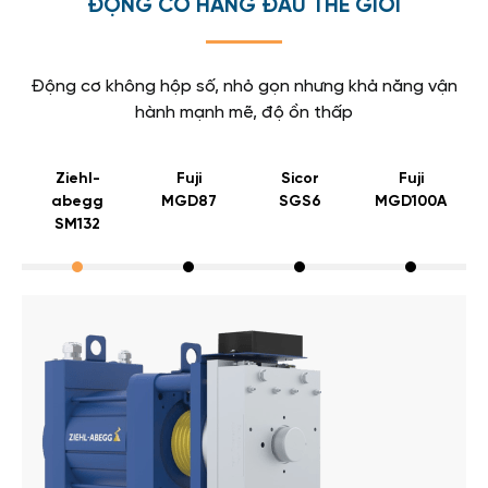
ĐỘNG CƠ HÀNG ĐẦU THẾ GIỚI
Động cơ không hộp số, nhỏ gọn nhưng khả năng vận
hành mạnh mẽ, độ ồn thấp
Ziehl-
Fuji
Sicor
Fuji
abegg
MGD87
SGS6
MGD100A
SM132