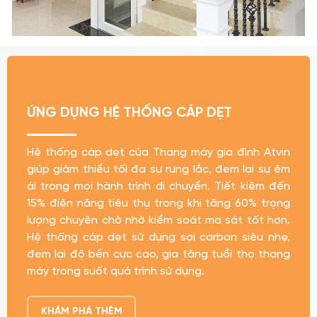
ỨNG DỤNG HỆ THỐNG CÁP DẸT
Hệ thống cáp dẹt của Thang máy gia đình Atvin
giúp giảm thiểu tối đa sự rung lắc, đem lại sự êm
ái trong mọi hành trình di chuyển. Tiết kiệm đến
15% điện năng tiêu thụ trong khi tăng 60% trọng
lượng chuyên chở nhờ kiểm soát ma sát tốt hơn.
Hệ thống cáp dẹt sử dụng sợi carbon siêu nhẹ,
đem lại độ bền cực cao, gia tăng tuổi thọ thang
máy trong suốt quá trình sử dụng.
KHÁM PHÁ THÊM