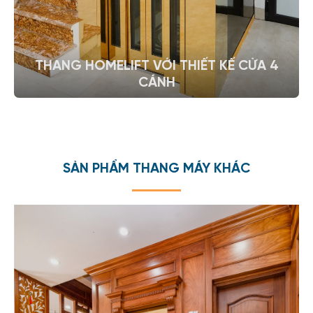
THANG HOMELIFT VỚI THIẾT KẾ CỬA 4
CÁNH
Cửa lùa 4 cánh chính là sự lựa chọn phù hợp cho những
ai có mong muốn không gian cửa thang rộng...
SẢN PHẨM THANG MÁY KHÁC