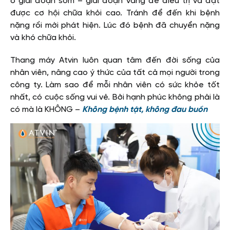
ở giai đoạn sớm – giai đoạn vàng để điều trị và đạt
được cơ hội chữa khỏi cao. Tránh để đến khi bệnh
nặng rồi mới phát hiện. Lúc đó bệnh đã chuyển nặng
và khó chữa khỏi.
Thang máy Atvin luôn quan tâm đến đời sống của
nhân viên, nâng cao ý thức của tất cả mọi người trong
công ty. Làm sao để mỗi nhân viên có sức khỏe tốt
nhất, có cuộc sống vui vẻ. Bởi hạnh phúc không phải là
có mà là KHÔNG –
Không bệnh tật, không đau buồn