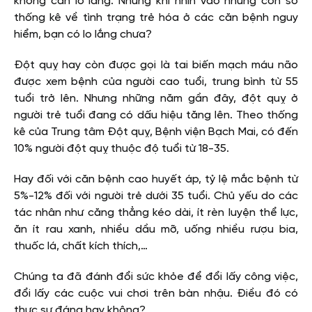
không cần lo lắng. Nhưng khi nhìn vào những con số
thống kê về tình trạng trẻ hóa ở các căn bệnh nguy
hiểm, bạn có lo lắng chưa?
Đột quỵ hay còn được gọi là tai biến mạch máu não
được xem bệnh của người cao tuổi, trung bình từ 55
tuổi trở lên. Nhưng những năm gần đây, đột quỵ ở
người trẻ tuổi đang có dấu hiệu tăng lên. Theo thống
kê của Trung tâm Đột quỵ, Bệnh viện Bạch Mai, có đến
10% người đột quỵ thuộc độ tuổi từ 18-35.
Hay đối với căn bệnh cao huyết áp, tỷ lệ mắc bệnh từ
5%-12% đối với người trẻ dưới 35 tuổi. Chủ yếu do các
tác nhân như căng thẳng kéo dài, ít rèn luyện thể lực,
ăn ít rau xanh, nhiều dầu mỡ, uống nhiều rượu bia,
thuốc lá, chất kích thích,…
Chúng ta đã đánh đổi sức khỏe để đổi lấy công việc,
đổi lấy các cuộc vui chơi trên bàn nhậu. Điều đó có
thực sự đáng hay không?