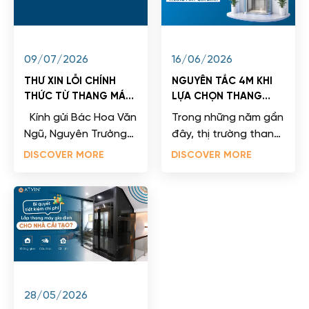
09/07/2026
16/06/2026
THƯ XIN LỖI CHÍNH
NGUYÊN TẮC 4M KHI
THỨC TỪ THANG MÁY
LỰA CHỌN THANG
ATVIN
MÁY GIA ĐÌNH
Kính gửi Bác Hoa Văn
Trong những năm gần
Ngũ, Nguyên Trưởng
đây, thị trường thang
Ban Kỹ thuật tiêu
máy gia đình đã có sự
DISCOVER MORE
DISCOVER MORE
chuẩn Quốc gia về
bùng nổ mạnh mẽ.
thang máy. Lời đầu
Ngày càng nhiều
tiên,...
khách...
28/05/2026