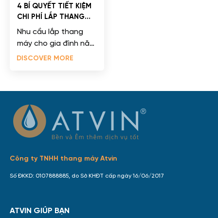
4 BÍ QUYẾT TIẾT KIỆM
CHI PHÍ LẮP THANG
MÁY CHO NHÀ CẢI
Nhu cầu lắp thang
TẠO
máy cho gia đình năm
2026 đang bùng nổ
DISCOVER MORE
thực sự mạnh mẽ dưới
tác động của tốc...
Công ty TNHH thang máy Atvin
Số ĐKKD: 0107888885, do Sở KHĐT cấp ngày 16/06/2017
ATVIN GIÚP BẠN