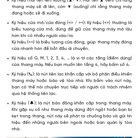
Ký hiệu mũi tên lên/xuống (▲/▼): Mũi tên ▲ (lên) chỉ rằng
thang máy sẽ đi lên, còn ▼ (xuống) chỉ rằng thang máy
đang hoặc sẽ đi xuống.
Ký hiệu cửa mở/cửa đóng (<> / ><): Ký hiệu (<>) thường là
biểu tượng cửa mở, dùng để giữ cửa thang máy mở lâu
hơn khi có nhiều người vào/ra.
Ký hiệu (><) là biểu tượng cửa đóng, giúp thang máy đóng
cửa nhanh hơn để bắt đầu di chuyển.
Ký hiệu số G, M, 1, 2, 3, 4, … là vị trí các tầng (điểm dừng)
của thang máy. Nếu bạn muốn lên tầng 4, hãy bấm số 4.
Ký hiệu (📞): là nút liên lạc khẩn cấp với bộ phận điều khiển
thang máy hoặc bảo vệ tòa nhà. Khi bấm vào nút này,
bạn có thể nói chuyện trực tiếp với người có trách nhiệm
qua hệ thống liên lạc.
Ký hiệu (🔔): là nút báo động khẩn cấp trong thang máy.
Khi gặp sự cố như thang máy dừng đột ngột hoặc bạn bị
kẹt trong thang, nút này sẽ phát ra chuông báo và gửi tín
hiệu đến những người bên ngoài hoặc ban quản lý tòa
nhà.