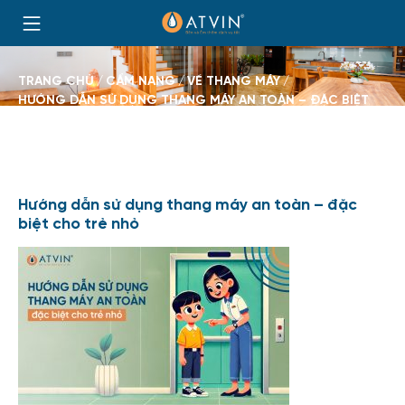
Skip
to
Trang
content
chủ
BROWSE:
TRANG CHỦ
CẨM NANG
VỀ THANG MÁY
HƯỚNG DẪN SỬ DỤNG THANG MÁY AN TOÀN – ĐẶC BIỆT
CHO TRẺ NHỎ
Hướng dẫn sử dụng thang máy an toàn – đặc
biệt cho trẻ nhỏ