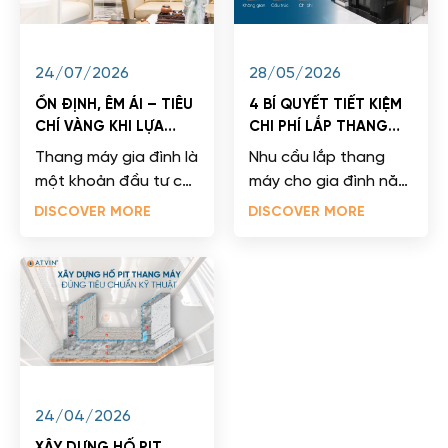
24/07/2026
28/05/2026
ỔN ĐỊNH, ÊM ÁI – TIÊU
4 BÍ QUYẾT TIẾT KIỆM
CHÍ VÀNG KHI LỰA
CHI PHÍ LẮP THANG
CHỌN THANG MÁY GIA
MÁY CHO NHÀ CẢI
Thang máy gia đình là
Nhu cầu lắp thang
ĐÌNH
TẠO
một khoản đầu tư có
máy cho gia đình năm
giá trị cao và thường
2026 đang bùng nổ
DISCOVER MORE
DISCOVER MORE
gắn bó với ngôi nhà
thực sự mạnh mẽ dưới
từ 15-20...
tác động của tốc...
24/04/2026
XÂY DỰNG HỐ PIT