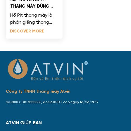
THANG MÁY ĐÚNG
TIÊU CHUẨN KỸ THUẬT
Hố Pit thang máy là
phần giếng thang
nằm phía dưới mặt
DISCOVER MORE
sàn tầng dừng thấp
nhất, thường được
thiết kế âm...
Công ty TNHH thang máy Atvin
Số ĐKKD: 0107888885, do Sở KHĐT cấp ngày 16/06/2017
ATVIN GIÚP BẠN