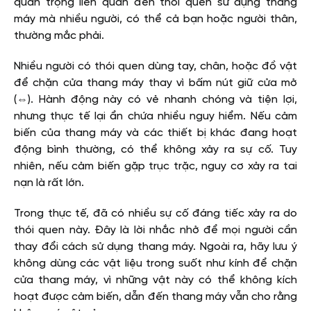
quan trọng liên quan đến thói quen sử dụng thang
máy mà nhiều người, có thể cả bạn hoặc người thân,
thường mắc phải.
Nhiều người có thói quen dùng tay, chân, hoặc đồ vật
để chặn cửa thang máy thay vì bấm nút giữ cửa mở
(⇔). Hành động này có vẻ nhanh chóng và tiện lợi,
nhưng thực tế lại ẩn chứa nhiều nguy hiểm. Nếu cảm
biến của thang máy và các thiết bị khác đang hoạt
động bình thường, có thể không xảy ra sự cố. Tuy
nhiên, nếu cảm biến gặp trục trặc, nguy cơ xảy ra tai
nạn là rất lớn.
Trong thực tế, đã có nhiều sự cố đáng tiếc xảy ra do
thói quen này. Đây là lời nhắc nhở để mọi người cần
thay đổi cách sử dụng thang máy. Ngoài ra, hãy lưu ý
không dùng các vật liệu trong suốt như kính để chặn
cửa thang máy, vì những vật này có thể không kích
hoạt được cảm biến, dẫn đến thang máy vẫn cho rằng