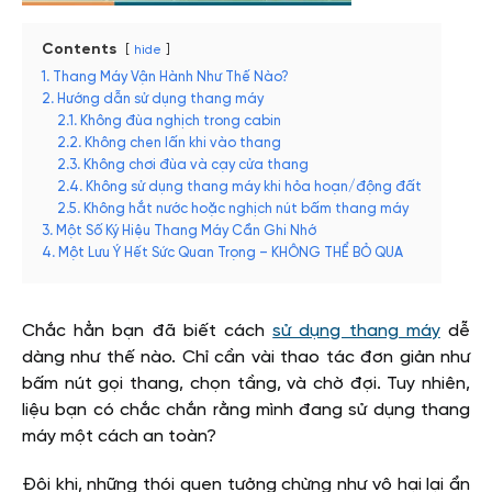
Contents
hide
1. Thang Máy Vận Hành Như Thế Nào?
2. Hướng dẫn sử dụng thang máy
2.1. Không đùa nghịch trong cabin
2.2. Không chen lấn khi vào thang
2.3. Không chơi đùa và cạy cửa thang
2.4. Không sử dụng thang máy khi hỏa hoạn/động đất
2.5. Không hắt nước hoặc nghịch nút bấm thang máy
3. Một Số Ký Hiệu Thang Máy Cần Ghi Nhớ
4. Một Lưu Ý Hết Sức Quan Trọng – KHÔNG THỂ BỎ QUA
Chắc hẳn bạn đã biết cách
sử dụng thang máy
dễ
dàng như thế nào. Chỉ cần vài thao tác đơn giản như
bấm nút gọi thang, chọn tầng, và chờ đợi. Tuy nhiên,
liệu bạn có chắc chắn rằng mình đang sử dụng thang
máy một cách an toàn?
Đôi khi, những thói quen tưởng chừng như vô hại lại ẩn