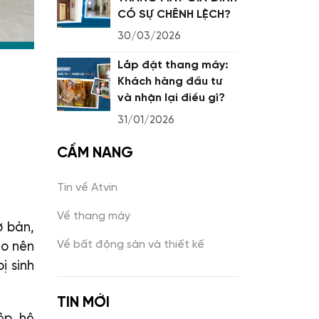
CÓ SỰ CHÊNH LỆCH?
30/03/2026
Lắp đặt thang máy:
Khách hàng đầu tư
và nhận lại điều gì?
31/01/2026
CẨM NANG
Tin về Atvin
Về thang máy
ơ bản,
Về bất động sản và thiết kế
ạo nên
ị sinh
TIN MỚI
ệp, hệ