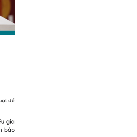
huật để
ều gia
ảm bảo