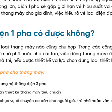
ng lớn, điện 1 pha sẽ gặp giới hạn về hiệu suất và
t thang máy cho gia đình, việc hiểu rõ về loại điện đ
ện 1 pha có được không?
 loại thang máy nào cũng phù hợp. Trong các công
 là nhà phố hoặc nhà cải tạo, việc dùng thang máy s
ả thi, nếu được thiết kế và lựa chọn đúng loại thiết b
 pha cho thang máy:
sang hệ thống điện 3 pha.
ian thiết kế thang máy tiêu chuẩn
phục vụ di chuyển cơ bản cho người già, trẻ nhỏ hoặc vận