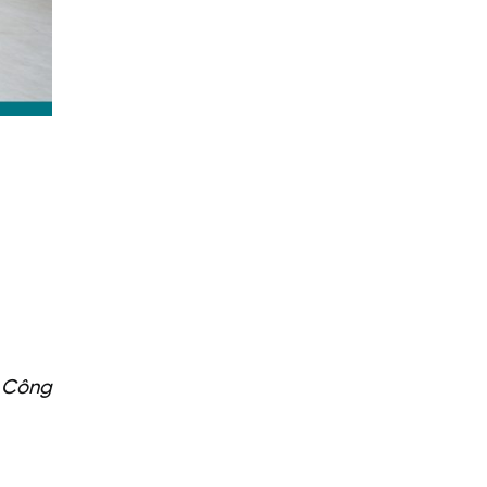
: Công
a