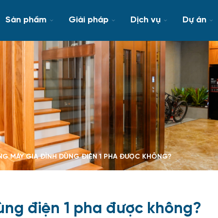
Sản phẩm
Giải pháp
Dịch vụ
Dự án
NG MÁY GIA ĐÌNH DÙNG ĐIỆN 1 PHA ĐƯỢC KHÔNG?
ùng điện 1 pha được không?