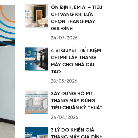
ỔN ĐỊNH, ÊM ÁI – TIÊU
CHÍ VÀNG KHI LỰA
CHỌN THANG MÁY
GIA ĐÌNH
24/07/2026
4 BÍ QUYẾT TIẾT KIỆM
CHI PHÍ LẮP THANG
MÁY CHO NHÀ CẢI
TẠO
28/05/2026
XÂY DỰNG HỐ PIT
THANG MÁY ĐÚNG
TIÊU CHUẨN KỸ THUẬT
24/04/2026
3 LÝ DO KHIẾN GIÁ
THANG MÁY GIA ĐÌNH