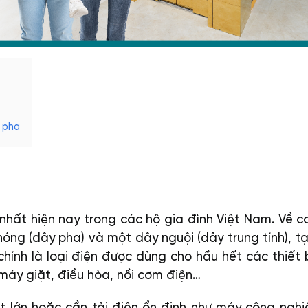
1 pha
 nhất hiện nay trong các hộ gia đình Việt Nam. Về c
óng (dây pha) và một dây nguội (dây trung tính), t
chính là loại điện được dùng cho hầu hết các thiết b
 máy giặt, điều hòa, nồi cơm điện…
uất lớn hoặc cần tải điện ổn định như máy công nghi