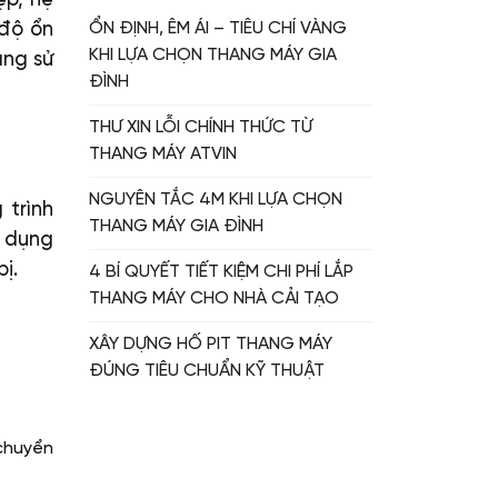
 độ ổn
ỔN ĐỊNH, ÊM ÁI – TIÊU CHÍ VÀNG
KHI LỰA CHỌN THANG MÁY GIA
ang sử
ĐÌNH
THƯ XIN LỖI CHÍNH THỨC TỪ
THANG MÁY ATVIN
NGUYÊN TẮC 4M KHI LỰA CHỌN
 trình
THANG MÁY GIA ĐÌNH
ử dụng
ị.
4 BÍ QUYẾT TIẾT KIỆM CHI PHÍ LẮP
THANG MÁY CHO NHÀ CẢI TẠO
XÂY DỰNG HỐ PIT THANG MÁY
ĐÚNG TIÊU CHUẨN KỸ THUẬT
 chuyển