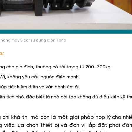
hang máy Sicor sử đụng điện 1 pha
a:
êng cho gia đình, thường có tải trọng từ 200–300kg.
W), không yêu cầu nguồn điện mạnh.
iúp tiết kiệm điện và vận hành êm ái.
n tích nhỏ, đặc biệt là nhà cải tạo không đủ điều kiện kỹ t
chỉ khả thi mà còn là một giải pháp hợp lý cho nhi
ằng việc lựa chọn thiết bị và đơn vị lắp đặt phải đ