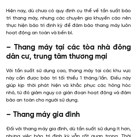
Hiện nay, dù chưa có quy định cụ thể về tần suất bảo
trì thang máy, nhưng các chuyên gia khuyến cáo nên
thực hiện bảo trì định kỳ để đảm bảo thang máy luôn
hoạt động an toàn và bền bỉ.
– Thang máy tại các tòa nhà đông
dân cư, trung tâm thương mại
Với tần suất sử dụng cao, thang máy tại các khu vực
này cần được bảo trì tối thiểu 1 tháng/lần. Điều này
giúp kịp thời phát hiện và khắc phục các hỏng hóc
nhỏ, từ đó giảm nguy cơ gián đoạn hoạt động và đảm
bảo an toàn cho người sử dụng.
– Thang máy gia đình
Đối với thang máy gia đình, dù tần suất sử dụng ít hơn,
nhưng việc bảo trì định kỳ vẫn rất quan trọng. Thời