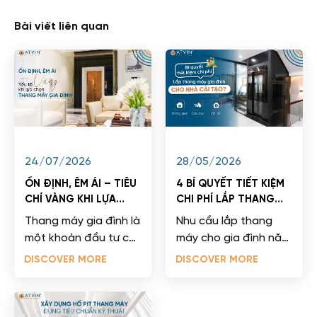
Bài viết liên quan
24/07/2026
28/05/2026
ỔN ĐỊNH, ÊM ÁI – TIÊU
4 BÍ QUYẾT TIẾT KIỆM
CHÍ VÀNG KHI LỰA
CHI PHÍ LẮP THANG
CHỌN THANG MÁY GIA
MÁY CHO NHÀ CẢI
Thang máy gia đình là
Nhu cầu lắp thang
ĐÌNH
TẠO
một khoản đầu tư có
máy cho gia đình năm
giá trị cao và thường
2026 đang bùng nổ
DISCOVER MORE
DISCOVER MORE
gắn bó với ngôi nhà
thực sự mạnh mẽ dưới
từ 15-20...
tác động của tốc...