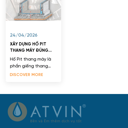
24/04/2026
XÂY DỰNG HỐ PIT
THANG MÁY ĐÚNG
TIÊU CHUẨN KỸ THUẬT
Hố Pit thang máy là
phần giếng thang
nằm phía dưới mặt
DISCOVER MORE
sàn tầng dừng thấp
nhất, thường được
thiết kế âm...