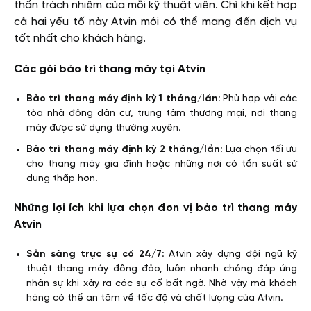
thần trách nhiệm của mỗi kỹ thuật viên. Chỉ khi kết hợp
cả hai yếu tố này Atvin mới có thể mang đến dịch vụ
tốt nhất cho khách hàng.
Các gói bảo trì thang máy tại Atvin
Bảo trì thang máy định kỳ 1 tháng/lần
: Phù hợp với các
tòa nhà đông dân cư, trung tâm thương mại, nơi thang
máy được sử dụng thường xuyên.
Bảo trì thang máy định kỳ 2 tháng/lần
: Lựa chọn tối ưu
cho thang máy gia đình hoặc những nơi có tần suất sử
dụng thấp hơn.
Những lợi ích khi lựa chọn đơn vị bảo trì thang máy
Atvin
Sẵn sàng trực sự cố 24/7
: Atvin xây dựng đội ngũ kỹ
thuật thang máy đông đảo, luôn nhanh chóng đáp ứng
nhân sự khi xảy ra các sự cố bất ngờ. Nhờ vậy mà khách
hàng có thể an tâm về tốc độ và chất lượng của Atvin.