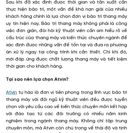
Sau khi đã xác định được thời gian và tần xuất cần
thực hiện bảo trì, một vấn đề khá nan giải của nhiều
khách hàng chính là lựa chọn đơn vị bảo trì thang máy
uy tín hiện nay. Bảo trì thang máy không phải là công
việc đơn giản, đòi hỏi kỹ thuật viên cần am hiểu rõ về
cấu trúc của thang máy và kiến thức chuyên ngành để
xác định được những vấn đề tồn tại và đưa ra phương
án xử lý ngay tại công trình khi cần thiết. Chỉ khi đó,
mới đáp ứng được chất lượng thang máy và tiết kiệm
thời gian cho khách hàng.
Tại sao nên lựa chọn Atvin?
Atvin
tự hào là đơn vị tiên phong trong lĩnh vực bảo trì
thang máy với đội ngũ kỹ thuật viên đều được tuyển
chọn với yêu cầu cao về kiến thức chuyên môn kết hợp
với đào tạo từ các đội trưởng có nhiều năm kinh
nghiệm trong ngành thang máy. Không chỉ tập trung
chuyên môn, mà Atvin còn chú trọng về thái độ và tinh