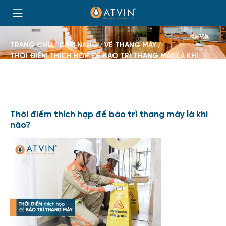
Skip
to
Trang
content
chủ
BROWSE:
TRANG CHỦ
CẨM NANG
VỀ THANG MÁY
THỜI ĐIỂM THÍCH HỢP ĐỂ BẢO TRÌ THANG MÁY LÀ KHI
NÀO?
Thời điểm thích hợp để bảo trì thang máy là khi
nào?