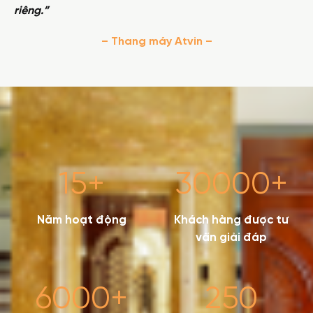
riêng.”
– Thang máy Atvin –
15
+
30000
+
Năm hoạt động
Khách hàng được tư
vấn giải đáp
6000
+
250