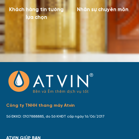
Khách hàng tin tưởng
Nhân sự chuyên môn
lựa chọn
Công ty TNHH thang máy Atvin
Số ĐKKD: 0107888885, do Sở KHĐT cấp ngày 16/06/2017
ATVIN GIÚP BẠN