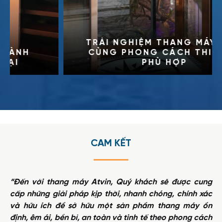
TRẢI NGHIỆM THANG MÁY KÍNH
CÙNG PHONG CÁCH THIẾT KẾ
PHÙ HỢP
DISCOVER MORE
CAM KẾT
“Đến với thang máy Atvin, Quý khách sẽ được cung
cấp những giải pháp kịp thời, nhanh chóng, chính xác
và hữu ích để sở hữu một sản phẩm thang máy ổn
định, êm ái, bền bỉ, an toàn và tinh tế theo phong cách