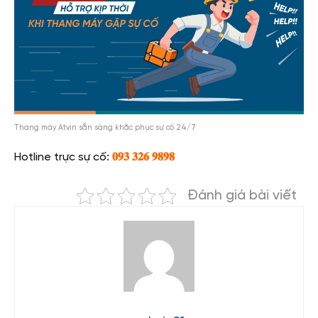
Thang máy Atvin sẵn sàng khắc phục sự cố 24/7
Hotline trực sự cố:
𝟎𝟗𝟑 𝟑𝟐𝟔 𝟗𝟖𝟗𝟖
Đánh giá bài viết