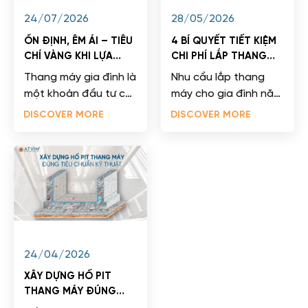
24/07/2026
28/05/2026
ỔN ĐỊNH, ÊM ÁI – TIÊU
4 BÍ QUYẾT TIẾT KIỆM
CHÍ VÀNG KHI LỰA
CHI PHÍ LẮP THANG
CHỌN THANG MÁY GIA
MÁY CHO NHÀ CẢI
Thang máy gia đình là
Nhu cầu lắp thang
ĐÌNH
TẠO
một khoản đầu tư có
máy cho gia đình năm
giá trị cao và thường
2026 đang bùng nổ
DISCOVER MORE
DISCOVER MORE
gắn bó với ngôi nhà
thực sự mạnh mẽ dưới
từ 15-20...
tác động của tốc...
24/04/2026
XÂY DỰNG HỐ PIT
THANG MÁY ĐÚNG
TIÊU CHUẨN KỸ THUẬT