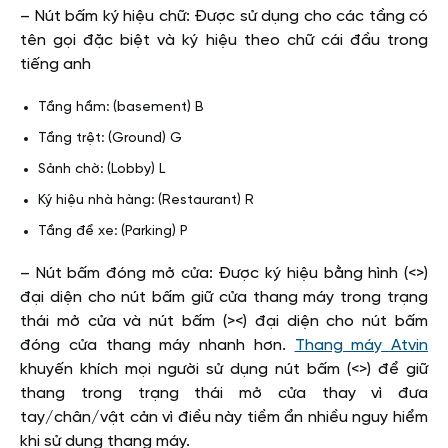
– Nút bấm ký hiệu chữ: Được sử dụng cho các tầng có
tên gọi đặc biệt và ký hiệu theo chữ cái đầu trong
tiếng anh
Tầng hầm: (basement) B
Tầng trệt: (Ground) G
Sảnh chờ: (Lobby) L
Ký hiệu nhà hàng: (Restaurant) R
Tầng để xe: (Parking) P
– Nút bấm đóng mở cửa: Được ký hiệu bằng hình (<>)
đại diện cho nút bấm giữ cửa thang máy trong trạng
thái mở cửa và nút bấm (><) đại diện cho nút bấm
đóng cửa thang máy nhanh hơn.
Thang máy Atvin
khuyến khích mọi người sử dụng nút bấm (<>) để giữ
thang trong trạng thái mở cửa thay vì đưa
tay/chân/vật cản vì điều này tiềm ẩn nhiều nguy hiểm
khi sử dụng thang máy.