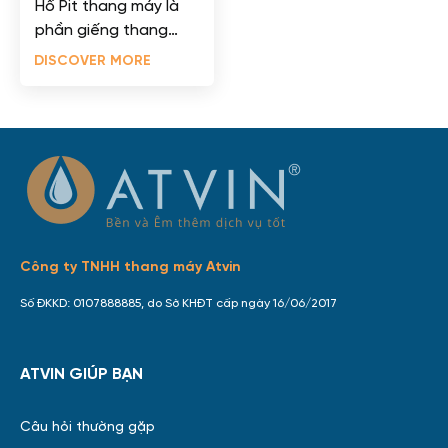
Hố Pit thang máy là
phần giếng thang
nằm phía dưới mặt
DISCOVER MORE
sàn tầng dừng thấp
nhất, thường được
thiết kế âm...
Công ty TNHH thang máy Atvin
Số ĐKKD: 0107888885, do Sở KHĐT cấp ngày 16/06/2017
ATVIN GIÚP BẠN
Câu hỏi thường gặp