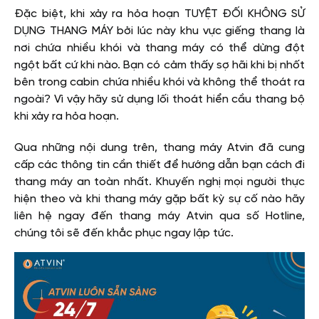
Đặc biệt, khi xảy ra hỏa hoạn TUYỆT ĐỐI KHÔNG SỬ
DỤNG THANG MÁY bởi lúc này khu vực giếng thang là
nơi chứa nhiều khói và thang máy có thể dừng đột
ngột bất cứ khi nào. Bạn có cảm thấy sợ hãi khi bị nhốt
bên trong cabin chứa nhiều khói và không thể thoát ra
ngoài? Vì vậy hãy sử dụng lối thoát hiển cầu thang bộ
khi xảy ra hỏa hoạn.
Qua những nội dung trên, thang máy Atvin đã cung
cấp các thông tin cần thiết để hướng dẫn bạn cách đi
thang máy an toàn nhất. Khuyến nghị mọi người thực
hiện theo và khi thang máy gặp bất kỳ sự cố nào hãy
liên hệ ngay đến thang máy Atvin qua số Hotline,
chúng tôi sẽ đến khắc phục ngay lập tức.