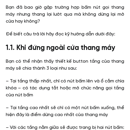
Bạn đã bao giờ gặp trường hợp bấm nút gọi thang
máy nhưng thang lại lướt qua mà không dừng lại mở
cửa hay không?
Để biết câu trả lời hãy đọc kỹ hướng dẫn dưới đây:
1.1. Khi đứng ngoài cửa thang máy
Bạn có thể nhận thấy thiết kế button tầng của thang
máy sẽ chia thành 3 loại như sau:
– Tại tầng thấp nhất, chỉ có nút bấm lên và ổ cắm chìa
khóa – có tác dụng tắt hoặc mở chức năng gọi tầng
của nút bấm
– Tại tầng cao nhất sẽ chỉ có một nút bấm xuống, thể
hiện đây là điểm dừng cao nhất của thang máy
– Với các tầng nằm giữa sẽ được trang bị hai nút bấm: