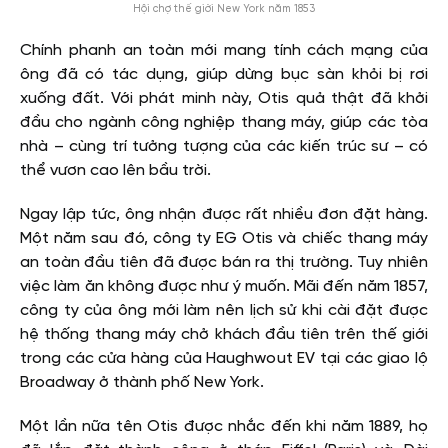
Hội chợ thế giới New York năm 1853
Chính phanh an toàn mới mang tính cách mạng của
ông đã có tác dụng, giúp dừng bục sàn khỏi bị rơi
xuống đất. Với phát minh này, Otis quả thật đã khởi
đầu cho ngành công nghiệp thang máy, giúp các tòa
nhà – cùng trí tưởng tượng của các kiến trúc sư – có
thể vươn cao lên bầu trời.
Ngay lập tức, ông nhận được rất nhiều đơn đặt hàng.
Một năm sau đó, công ty EG Otis và chiếc thang máy
an toàn đầu tiên đã được bán ra thị trường. Tuy nhiên
việc làm ăn không được như ý muốn. Mãi đến năm 1857,
công ty của ông mới làm nên lịch sử khi cài đặt được
hệ thống thang máy chở khách đầu tiên trên thế giới
trong các cửa hàng của Haughwout EV tại các giao lộ
Broadway ở thành phố New York.
Một lần nữa tên Otis được nhắc đến khi năm 1889, họ