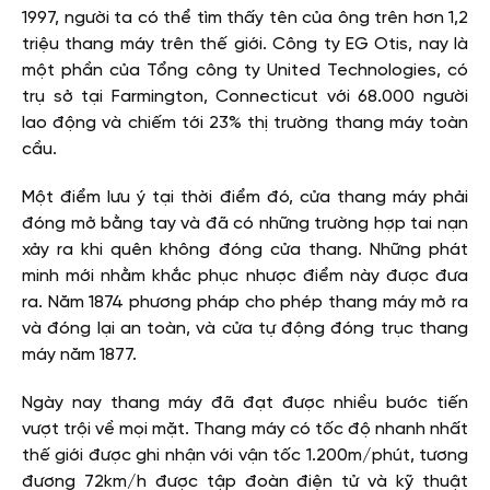
1997, người ta có thể tìm thấy tên của ông trên hơn 1,2
triệu thang máy trên thế giới. Công ty EG Otis, nay là
một phần của Tổng công ty United Technologies, có
trụ sở tại Farmington, Connecticut với 68.000 người
lao động và chiếm tới 23% thị trường thang máy toàn
cầu.
Một điểm lưu ý tại thời điểm đó, cửa thang máy phải
đóng mở bằng tay và đã có những trường hợp tai nạn
xảy ra khi quên không đóng cửa thang. Những phát
minh mới nhằm khắc phục nhược điểm này được đưa
ra. Năm 1874 phương pháp cho phép thang máy mở ra
và đóng lại an toàn, và cửa tự động đóng trục thang
máy năm 1877.
Ngày nay thang máy đã đạt được nhiều bước tiến
vượt trội về mọi mặt. Thang máy có tốc độ nhanh nhất
thế giới được ghi nhận với vận tốc 1.200m/phút, tương
đương 72km/h được tập đoàn điện tử và kỹ thuật