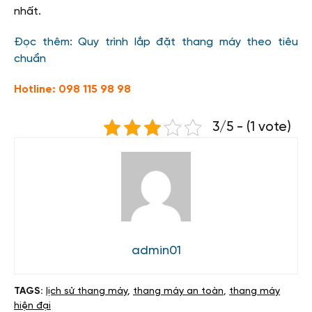
nhất.
Đọc thêm: Quy trình lắp đặt thang máy theo tiêu
chuẩn
Hotline: 098 115 98 98
3/5 - (1 vote)
admin01
TAGS:
lịch sử thang máy
,
thang máy an toàn
,
thang máy
hiện đại