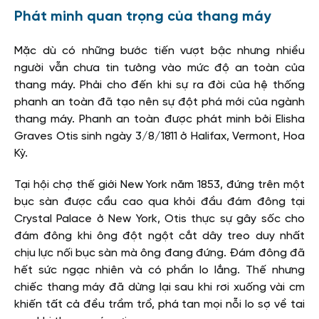
Phát minh quan trọng của thang máy
Mặc dù có những bước tiến vượt bậc nhưng nhiều
người vẫn chưa tin tưởng vào mức độ an toàn của
thang máy. Phải cho đến khi sự ra đời của hệ thống
phanh an toàn đã tạo nên sự đột phá mới của ngành
thang máy. Phanh an toàn được phát minh bởi Elisha
Graves Otis sinh ngày 3/8/1811 ở Halifax, Vermont, Hoa
Kỳ.
Tại hội chợ thế giới New York năm 1853, đứng trên một
bục sàn được cẩu cao qua khỏi đầu đám đông tại
Crystal Palace ở New York, Otis thực sự gây sốc cho
đám đông khi ông đột ngột cắt dây treo duy nhất
chịu lực nối bục sàn mà ông đang đứng. Đám đông đã
hết sức ngạc nhiên và có phần lo lắng. Thế nhưng
chiếc thang máy đã dừng lại sau khi rơi xuống vài cm
khiến tất cả đều trầm trồ, phá tan mọi nỗi lo sợ về tai