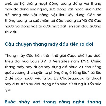
chế, có hệ thống hoạt động tương đồng với thang
máy đã dùng sức người, sức động vật hoặc sức nước
để nâng các vật nặng, vật liệu xây dựng. Các hệ
thống tương tự xuất hiện tại đấu trường La Mã để đưa
người và động vật từ dưới mặt đất lên sân đấu trường
thi đấu.
Câu chuyện thang máy đầu tiên ra đời
Thang máy đầu tiên trên thế giới được chế tạo dưới
triều đại vua Louis XV, ở Versailles năm 1743. Chiếc
thang máy này được xây dựng để phục vụ cho riêng
quốc vương di chuyển từ phòng ông ở tầng lầu 1 tới lầu
2 để gặp người yêu là bà DE Châteauroux. Kỹ thuật
này dựa trên sự đối trọng nên việc sử dụng ít tốn sức
lực.
Bước nhảy vọt trong công nghệ thang