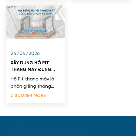
từ 15-20...
tác động của tốc...
24/04/2026
XÂY DỰNG HỐ PIT
THANG MÁY ĐÚNG
TIÊU CHUẨN KỸ THUẬT
Hố Pit thang máy là
phần giếng thang
nằm phía dưới mặt
DISCOVER MORE
sàn tầng dừng thấp
nhất, thường được
thiết kế âm...