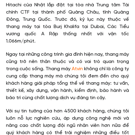
Hitachi của Nhật lắp đặt tại tòa nhà Trung tâm Tài
chính CTF tại thành phố Quảng Châu, tỉnh Quảng
Đông, Trung Quốc. Trước đó, kỷ lục này thuộc về
thang máy tại tòa Burj Khalifa tại Dubai, Các Tiểu
vương quốc A Rập thống nhất với vận tốc
1.066m/phút.
Ngay tại những công trình gia đình hiện nay, thang máy
cũng trở nên thân thuộc và có vai trò quan trọng
trong cuộc sống. Thang máy
Atvin
không chỉ là công ty
cung cấp thang máy mà chúng tôi đem đến cho quý
khách hàng giải pháp tổng thể về thang máy: tư vấn,
thiết kế, xây dựng, vận hành, kiểm định, bảo hành và
bảo trì cùng chất lượng dịch vụ đáng tin cậy.
Với sự tin tưởng của hơn 4500 khách hàng, chúng tôi
luôn nỗ lực nghiên cứu, áp dụng công nghệ mới và
nâng cao chất lượng đội ngũ nhân viên hơn nữa để
quý khách hàng có thể trải nghiệm những điều tốt