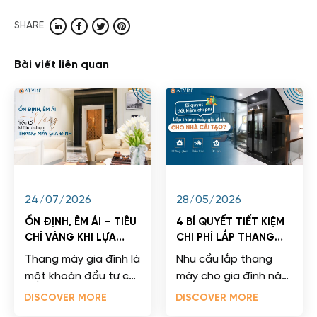
SHARE
Bài viết liên quan
24/07/2026
28/05/2026
ỔN ĐỊNH, ÊM ÁI – TIÊU
4 BÍ QUYẾT TIẾT KIỆM
CHÍ VÀNG KHI LỰA
CHI PHÍ LẮP THANG
CHỌN THANG MÁY GIA
MÁY CHO NHÀ CẢI
Thang máy gia đình là
Nhu cầu lắp thang
ĐÌNH
TẠO
một khoản đầu tư có
máy cho gia đình năm
giá trị cao và thường
2026 đang bùng nổ
DISCOVER MORE
DISCOVER MORE
gắn bó với ngôi nhà
thực sự mạnh mẽ dưới