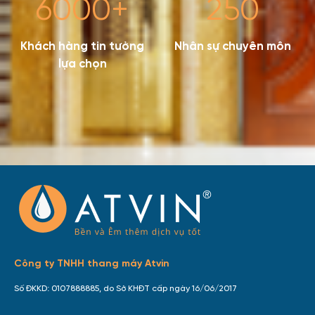
6000
+
250
Khách hàng tin tưởng
Nhân sự chuyên môn
lựa chọn
Công ty TNHH thang máy Atvin
Số ĐKKD: 0107888885, do Sở KHĐT cấp ngày 16/06/2017