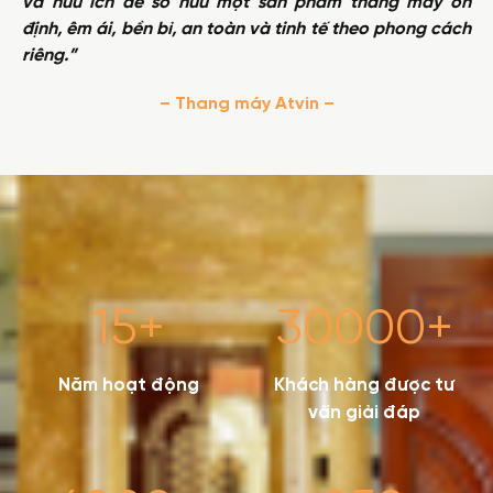
và hữu ích để sở hữu một sản phẩm thang máy ổn
định, êm ái, bền bỉ, an toàn và tinh tế theo phong cách
riêng.”
– Thang máy Atvin –
15
+
30000
+
Năm hoạt động
Khách hàng được tư
vấn giải đáp