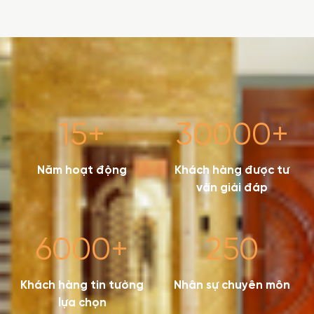
15
+
30000
+
Năm hoạt động
Khách hàng được tư
vấn giải đáp
6000
+
250
Khách hàng tin tưởng
Nhân sự chuyên môn
lựa chọn