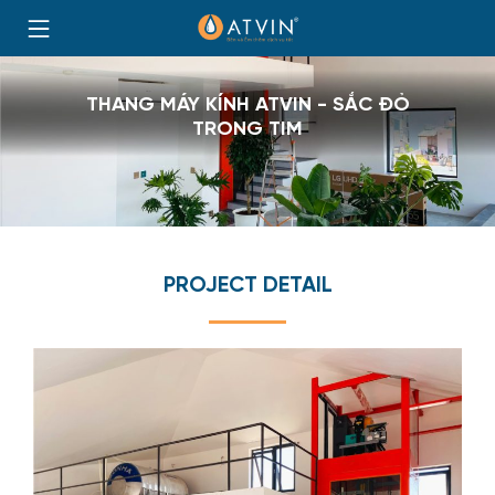
Skip
to
Trang
content
chủ
THANG MÁY KÍNH ATVIN - SẮC ĐỎ
TRONG TIM
PROJECT DETAIL