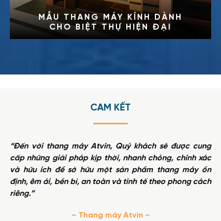
TRẢI NGHIỆM THANG MÁY KÍNH
CÙNG PHONG CÁCH THIẾT KẾ
PHÙ HỢP
DISCOVER MORE
CAM KẾT
“Đến với thang máy Atvin, Quý khách sẽ được cung
cấp những giải pháp kịp thời, nhanh chóng, chính xác
và hữu ích để sở hữu một sản phẩm thang máy ổn
định, êm ái, bền bỉ, an toàn và tinh tế theo phong cách
riêng.”
– Thang máy Atvin –