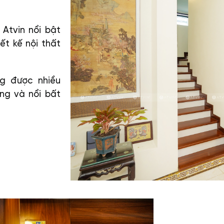
Atvin nổi bật
ết kế nội thất
g được nhiều
ng và nổi bất