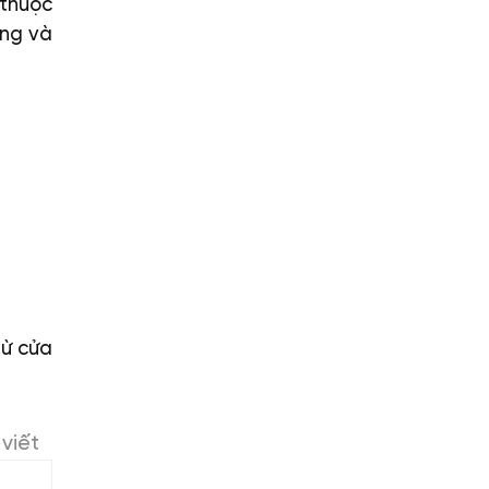
 thuộc
ầng và
từ cửa
viết