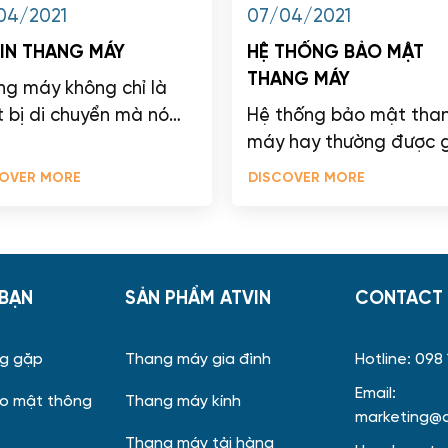
04/2021
07/04/2021
IN THANG MÁY
HỆ THỐNG BẢO MẬT
THANG MÁY
ng máy không chỉ là
t bị di chuyển mà nó
Hệ thống bảo mật tha
là nơi thể hiện sự sang
máy hay thường được g
g, đẳng cấp phong...
là hệ thống kiểm soát
OVER MORE
DISCOVER MORE
thang máy có tác dụn
quản lý kiểm soát...
 BẠN
SẢN PHẨM ATVIN
CONTACT 
ng gặp
Thang máy gia đình
Hotline: 098
Email:
ảo mật thông
Thang máy kính
marketing@a
Thang máy tải hàng