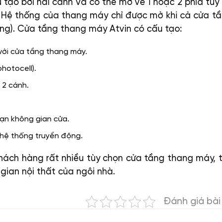
ạo bởi hai cánh và có thể mở về 1 hoặc 2 phía tùy
. Hệ thống của thang máy chỉ được mở khi cả cửa t
ầng). Cửa tầng thang máy Atvin có cấu tạo:
với cửa tầng thang máy.
hotocell).
 2 cánh.
hạn không gian cửa.
hệ thống truyền động.
ách hàng rất nhiều tùy chọn cửa tầng thang máy, 
gian nội thất của ngôi nhà.
Đánh giá bài 