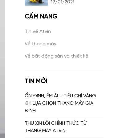
19/01/2021
CẨM NANG
Tin về Atvin
Về thang máy
Về bất động sản và thiết kế
TIN MỚI
ỔN ĐỊNH, ÊM ÁI – TIÊU CHÍ VÀNG
KHI LỰA CHỌN THANG MÁY GIA
ĐÌNH
THƯ XIN LỖI CHÍNH THỨC TỪ
THANG MÁY ATVIN