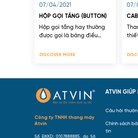
07/04/2021
07/
HỘP GỌI TẦNG (BUTTON)
CAB
Hộp gọi tầng hay thường
Tha
được gọi là bảng điều
thiế
khiển thang máy (button)
còn 
có vai trò làm công cụ
trọn
DISCOVER MORE
DISC
giao tiếp...
ATVIN GIÚP
Câu hỏi thườ
Công ty TNHH thang máy
Chính sách b
Atvin
tin
Số ĐKKD: 0107888885, do Sở