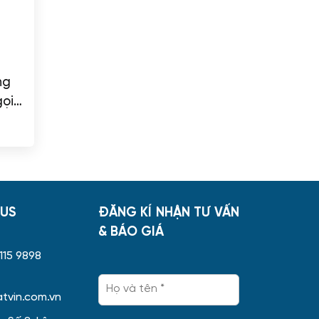
ng
ọi
g
US
ĐĂNG KÍ NHẬN TƯ VẤN
& BÁO GIÁ
 115 9898
tvin.com.vn