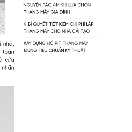
NGUYÊN TẮC 4M KHI LỰA CHỌN
THANG MÁY GIA ĐÌNH
4 BÍ QUYẾT TIẾT KIỆM CHI PHÍ LẮP
THANG MÁY CHO NHÀ CẢI TẠO
XÂY DỰNG HỐ PIT THANG MÁY
i nhà,
ĐÚNG TIÊU CHUẨN KỸ THUẬT
n toàn
là cửa
m nhấn