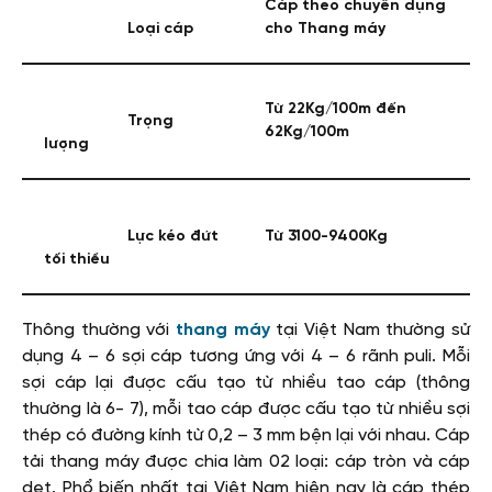
Cáp theo chuyên dụng
Loại cáp
cho Thang máy
Từ 22Kg/100m đến
Trọng
62Kg/100m
lượng
Lực kéo đứt
Từ 3100-9400Kg
tối thiểu
Thông thường với
thang máy
tại Việt Nam thường sử
dụng 4 – 6 sợi cáp tương ứng với 4 – 6 rãnh puli. Mỗi
sợi cáp lại được cấu tạo từ nhiều tao cáp (thông
thường là 6- 7), mỗi tao cáp được cấu tạo từ nhiều sợi
thép có đường kính từ 0,2 – 3 mm bện lại với nhau. Cáp
tải thang máy được chia làm 02 loại: cáp tròn và cáp
dẹt. Phổ biến nhất tại Việt Nam hiện nay là cáp thép