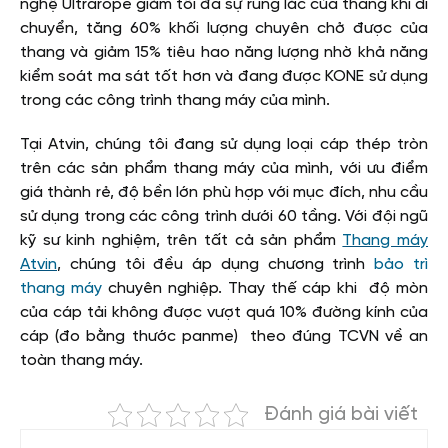
nghệ Ultrarope giảm tối đa sự rung lắc của thang khi di
chuyển, tăng 60% khối lượng chuyên chở được của
thang và giảm 15% tiêu hao năng lượng nhờ khả năng
kiểm soát ma sát tốt hơn và đang được KONE sử dụng
trong các công trình thang máy của mình.
Tại Atvin, chúng tôi đang sử dụng loại cáp thép tròn
trên các sản phẩm thang máy của mình, với ưu điểm
giá thành rẻ, độ bền lớn phù hợp với mục đích, nhu cầu
sử dụng trong các công trình dưới 60 tầng. Với đội ngũ
kỹ sư kinh nghiệm, trên tất cả sản phẩm
Thang máy
Atvin
, chúng tôi đều áp dụng chương trình
bảo trì
thang máy
chuyên nghiệp. Thay thế cáp khi độ mòn
của cáp tải không được vượt quá 10% đường kính của
cáp (đo bằng thước panme) theo đúng TCVN về an
toàn thang máy.
Đánh giá bài viết