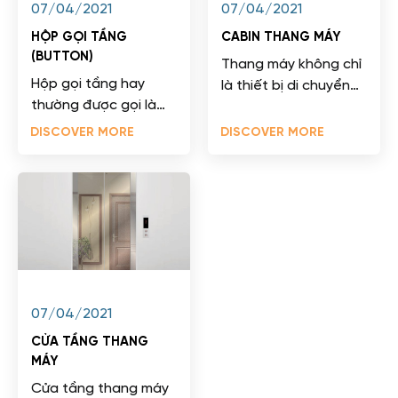
07/04/2021
07/04/2021
HỘP GỌI TẦNG
CABIN THANG MÁY
(BUTTON)
Thang máy không chỉ
Hộp gọi tầng hay
là thiết bị di chuyển
thường được gọi là
mà nó còn là nơi thể
bảng điều khiển
hiện sự sang trọng,
DISCOVER MORE
DISCOVER MORE
thang máy (button)
đẳng cấp phong...
có vai trò làm công cụ
giao tiếp...
07/04/2021
CỬA TẦNG THANG
MÁY
Cửa tầng thang máy