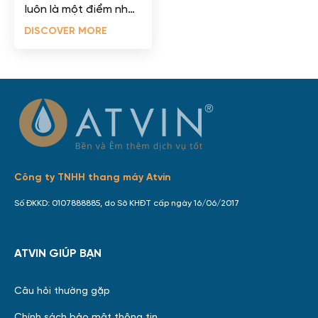
luôn là một điểm nhấn
đặc biệt trong không
DISCOVER MORE
gian nội thất của ngôi
nhà, không chỉ có...
Công ty TNHH thang máy Atvin
Số ĐKKD: 0107888885, do Sở KHĐT cấp ngày 16/06/2017
ATVIN GIÚP BẠN
Câu hỏi thường gặp
Chính sách bảo mật thông tin